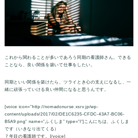
これから関わることが多いであろう同期の看護師さん。できる
ことなら、良い関係を築いて仕事をしたい。
同期といい関係を築けたら、ツライとき心の支えになるし、一
緒に頑張っていける良い仲間になると思うんです。
[voice icon=”http://nomadonurse.xsrv.jp/wp-
content/uploads/2017/02/DE1C6235-CFDC-43A7-BC06-
B5A9.png” name=”ふくしま” type=”l”]こんにちは、ふくしま
です（いきなり出てくる）
７年目の看護師です。[/voice]