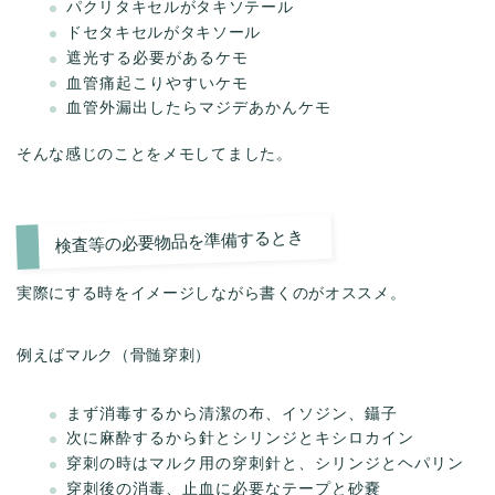
パクリタキセルがタキソテール
ドセタキセルがタキソール
遮光する必要があるケモ
血管痛起こりやすいケモ
血管外漏出したらマジデあかんケモ
そんな感じのことをメモしてました。
検査等の必要物品を準備するとき
実際にする時をイメージしながら書くのがオススメ。
例えばマルク（骨髄穿刺）
まず消毒するから清潔の布、イソジン、鑷子
次に麻酔するから針とシリンジとキシロカイン
穿刺の時はマルク用の穿刺針と、シリンジとヘパリン
穿刺後の消毒、止血に必要なテープと砂嚢